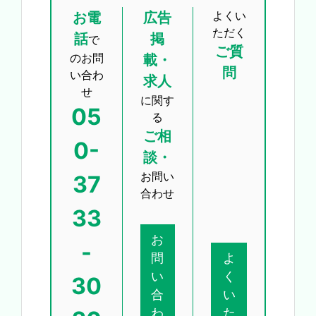
よくい
お電
広告
ただく
話
掲
で
ご質
のお問
載・
問
い合わ
求人
せ
に関す
05
る
ご相
0-
談・
お問い
37
合わせ
33
お
-
問
よ
い
く
30
合
い
わ
た